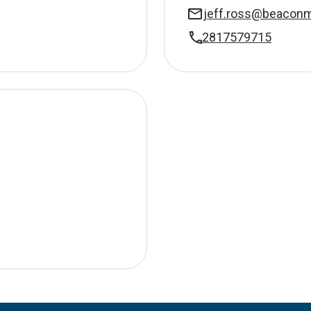
jeff.ross@beacon
2817579715