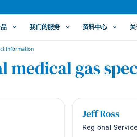
产品
我们的服务
资料中心
关
ct Information
l medical gas spec
Jeff Ross
Regional Servic