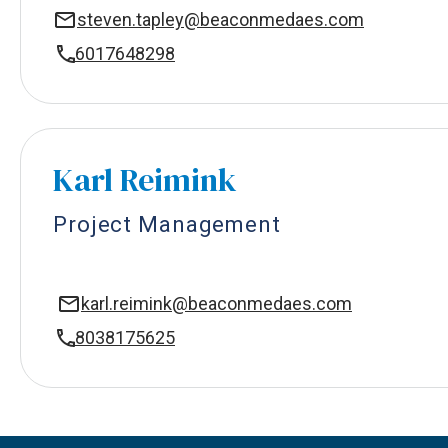
steven.tapley@beaconmedaes.com
6017648298
Karl Reimink
Project Management
karl.reimink@beaconmedaes.com
8038175625