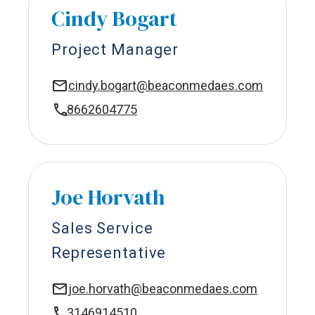
Cindy Bogart
Project Manager
cindy.bogart@beaconmedaes.com
8662604775
Joe Horvath
Sales Service
Representative
joe.horvath@beaconmedaes.com
3146914510