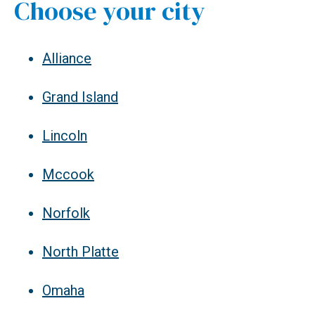
Choose your city
Alliance
Grand Island
Lincoln
Mccook
Norfolk
North Platte
Omaha