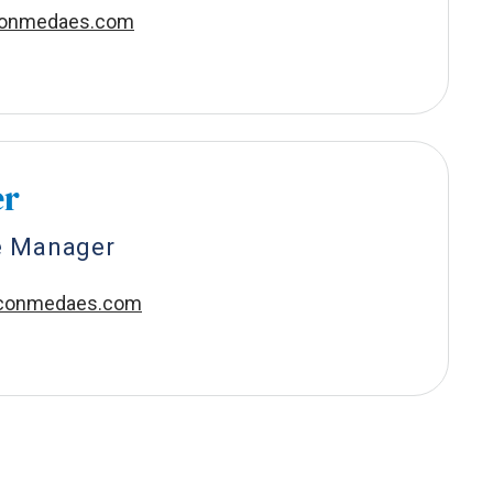
conmedaes.com
er
e Manager
aconmedaes.com