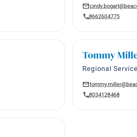
cindy.bogart@bea
8662604775
Tommy Mill
Regional Servic
tommy.miller@be
8034128468