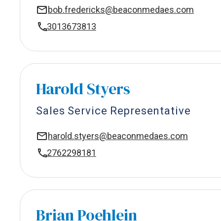
bob.fredericks@beaconmedaes.com
3013673813
Harold Styers
Sales Service Representative
harold.styers@beaconmedaes.com
2762298181
Brian Poehlein