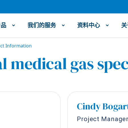
产品
我们的服务
资料中心
关
ct Information
l medical gas spec
Cindy Bogar
Project Manage