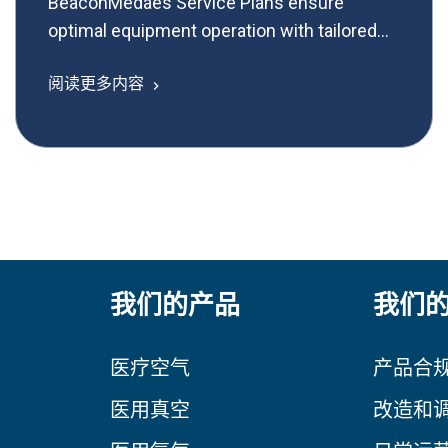
BeaconMedaes Service Plans ensure
optimal equipment operation with tailored
maintenance, aligning with OEM standards
阅读更多内容
for superior patient care.
我们的产品
我们
医疗空气
产品合
医用真空
改造和