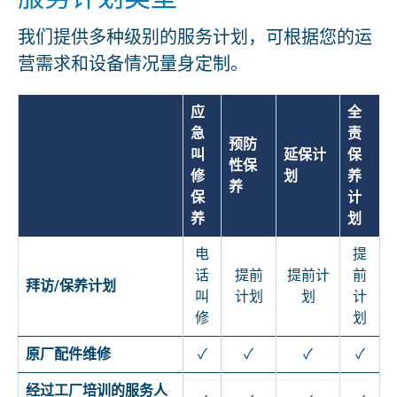
我们提供多种级别的服务计划，可根据您的运
营需求和设备情况量身定制。
应
全
急
责
预防
叫
延保计
保
性保
修
划
养
养
保
计
养
划
电
提
话
提前
提前计
前
拜访/保养计划
叫
计划
划
计
修
划
原厂配件维修
✓
✓
✓
✓
经过工厂培训的服务人