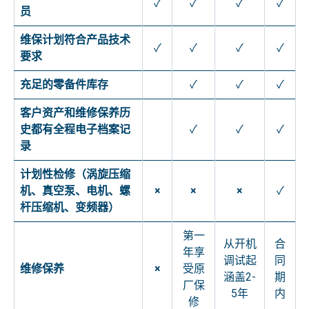
✓
✓
✓
✓
员
维保计划符合产品技术
✓
✓
✓
✓
要求
充足的零备件库存
✓
✓
✓
客户资产和维修保养历
史都有全程电子档案记
✓
✓
✓
录
计划性检修（涡旋压缩
机、真空泵、电机、螺
×
×
×
✓
杆压缩机、变频器）
第一
从开机
合
年享
调试起
同
维修保养
×
受原
涵盖2-
期
厂保
5年
内
修